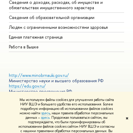
Сведения о доходах, расходах, об имуществе и
Б
обязательствах имущественного характера
О
Сведения об образовательной организации
О
Людям с ограниченными возможностями здоровья
Единая платежная страница
Работа в Вышке
http://www.minobrnauki.gov.ru/
Министерство науки и высшего образования РФ
https://edu.gov.ru/
Министерство просвещения РФ
https://elearning.hse.ru/mooc
Мы используем файлы cookies для улучшения работы сайта
Массовые открытые онлайн-курсы
НИУ ВШЭ и большего удобства его использования. Более
подробную информацию об использовании файлов cookies
можно найти
здесь
, наши правила обработки персональных
данных –
здесь
. Продолжая пользоваться сайтом, вы
✖
© НИУ ВШЭ 1993–2026
Адреса и контакты
Условия
подтверждаете, что были проинформированы об
использования материалов
Политика конфиденциальности
Карта
использовании файлов cookies сайтом НИУ ВШЭ и согласны
сайта
с нашими правилами обработки персональных данных. Вы