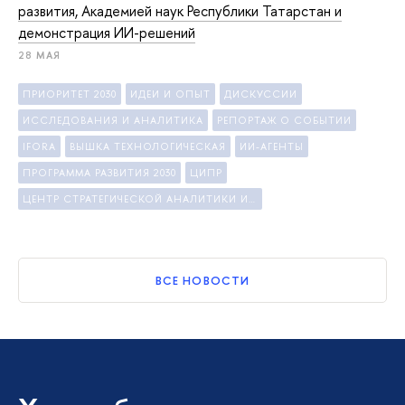
развития, Академией наук Республики Татарстан и
демонстрация ИИ-решений
28 МАЯ
ПРИОРИТЕТ 2030
ИДЕИ И ОПЫТ
ДИСКУССИИ
ИССЛЕДОВАНИЯ И АНАЛИТИКА
РЕПОРТАЖ О СОБЫТИИ
IFORA
ВЫШКА ТЕХНОЛОГИЧЕСКАЯ
ИИ-АГЕНТЫ
ПРОГРАММА РАЗВИТИЯ 2030
ЦИПР
ЦЕНТР СТРАТЕГИЧЕСКОЙ АНАЛИТИКИ И БОЛЬШИХ ДАННЫХ
ВСЕ НОВОСТИ