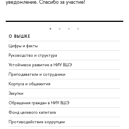
уведомление. Спасибо за участие!
О ВЫШКЕ
Цифры и факты
Л
Руководство и структура
Д
Устойчивое развитие в НИУ ВШЭ
О
Преподаватели и сотрудники
П
Корпуса и общежития
В
Закупки
П
Обращения граждан в НИУ ВШЭ
А
Фонд целевого капитала
Д
Противодействие коррупции
Ц