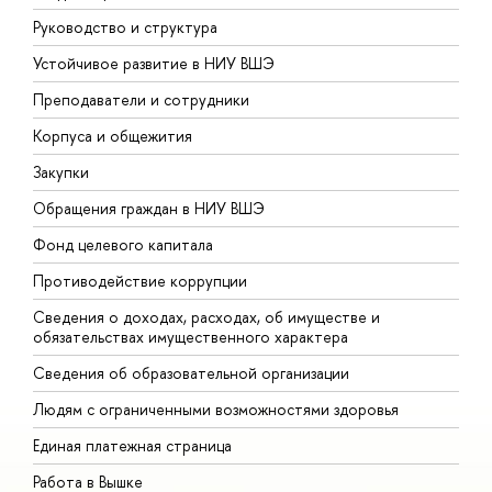
Руководство и структура
Д
Устойчивое развитие в НИУ ВШЭ
О
Преподаватели и сотрудники
П
Корпуса и общежития
В
Закупки
П
Обращения граждан в НИУ ВШЭ
А
Фонд целевого капитала
Д
Противодействие коррупции
Ц
Сведения о доходах, расходах, об имуществе и
Б
обязательствах имущественного характера
О
Сведения об образовательной организации
О
Людям с ограниченными возможностями здоровья
Единая платежная страница
Работа в Вышке