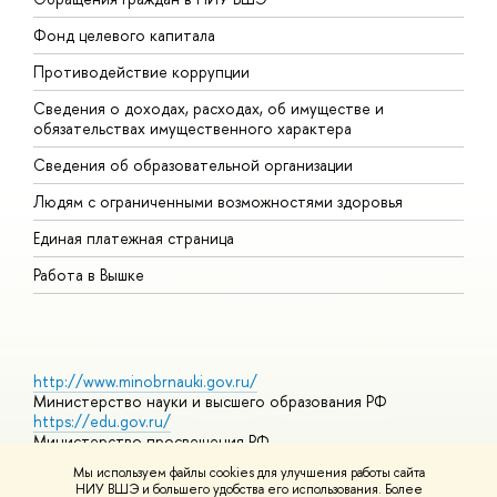
Фонд целевого капитала
Д
Противодействие коррупции
Ц
Сведения о доходах, расходах, об имуществе и
Б
обязательствах имущественного характера
О
Сведения об образовательной организации
О
Людям с ограниченными возможностями здоровья
Единая платежная страница
Работа в Вышке
http://www.minobrnauki.gov.ru/
Министерство науки и высшего образования РФ
https://edu.gov.ru/
Министерство просвещения РФ
https://elearning.hse.ru/mooc
Мы используем файлы cookies для улучшения работы сайта
Массовые открытые онлайн-курсы
НИУ ВШЭ и большего удобства его использования. Более