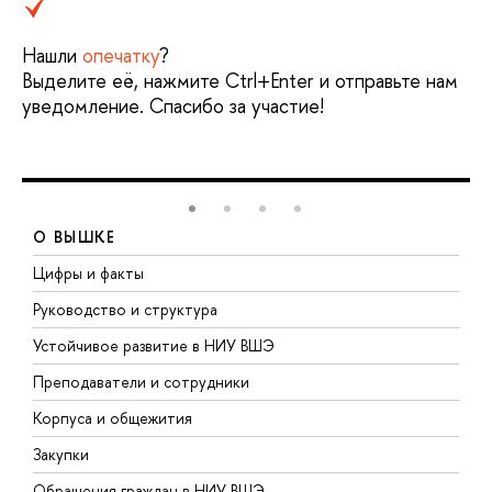
Нашли
опечатку
?
Выделите её, нажмите Ctrl+Enter и отправьте нам
уведомление. Спасибо за участие!
О ВЫШКЕ
Цифры и факты
Л
Руководство и структура
Д
Устойчивое развитие в НИУ ВШЭ
О
Преподаватели и сотрудники
П
Корпуса и общежития
В
Закупки
П
Обращения граждан в НИУ ВШЭ
А