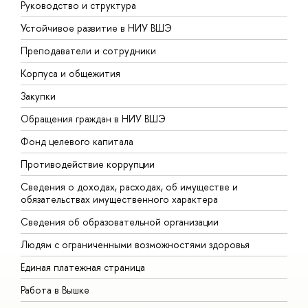
Руководство и структура
Д
Устойчивое развитие в НИУ ВШЭ
О
Преподаватели и сотрудники
П
Корпуса и общежития
В
Закупки
П
Обращения граждан в НИУ ВШЭ
А
Фонд целевого капитала
Д
Противодействие коррупции
Ц
Сведения о доходах, расходах, об имуществе и
Б
обязательствах имущественного характера
О
Сведения об образовательной организации
О
Людям с ограниченными возможностями здоровья
Единая платежная страница
Работа в Вышке