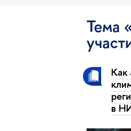
Тема 
участ
Как
кли
рег
в Н