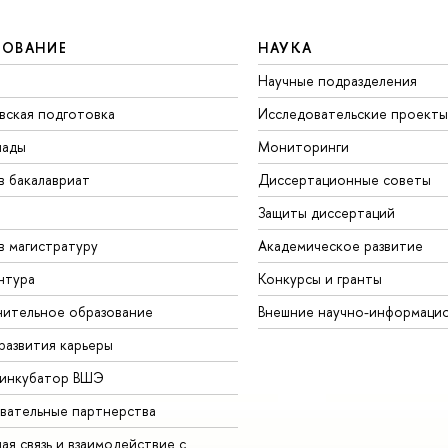
ЗОВАНИЕ
НАУКА
Научные подразделения
вская подготовка
Исследовательские проекты
иады
Мониторинги
в бакалавриат
Диссертационные советы
Защиты диссертаций
в магистратуру
Академическое развитие
нтура
Конкурсы и гранты
ительное образование
Внешние научно-информаци
развития карьеры
-инкубатор ВШЭ
вательные партнерства
ая связь и взаимодействие с