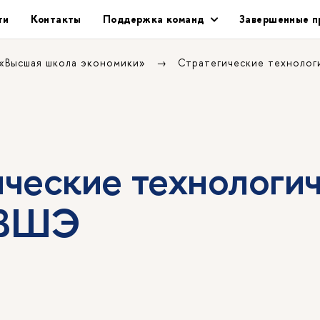
ти
Контакты
Поддержка команд
Завершенные п
 «Высшая школа экономики»
Стратегические техноло
ические технологи
 ВШЭ