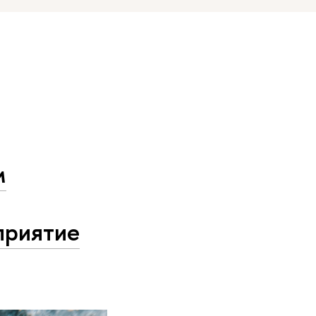
м
приятие