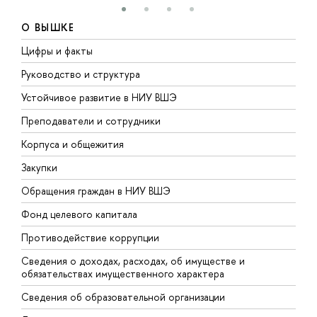
О ВЫШКЕ
Цифры и факты
Л
Руководство и структура
Д
Устойчивое развитие в НИУ ВШЭ
О
Преподаватели и сотрудники
П
Корпуса и общежития
В
Закупки
П
Обращения граждан в НИУ ВШЭ
А
Фонд целевого капитала
Д
Противодействие коррупции
Ц
Сведения о доходах, расходах, об имуществе и
Б
обязательствах имущественного характера
О
Сведения об образовательной организации
О