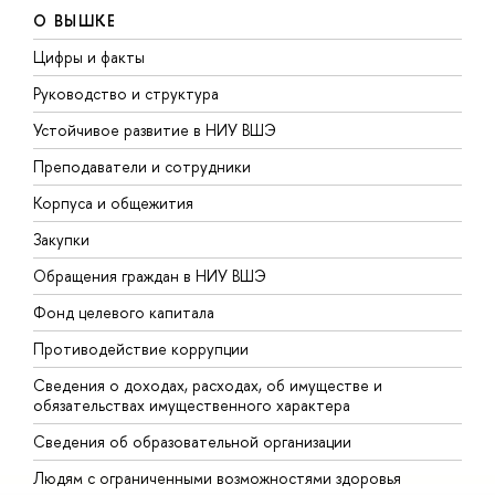
О ВЫШКЕ
Цифры и факты
Л
Руководство и структура
Д
Устойчивое развитие в НИУ ВШЭ
О
Преподаватели и сотрудники
П
Корпуса и общежития
В
Закупки
П
Обращения граждан в НИУ ВШЭ
А
Фонд целевого капитала
Д
Противодействие коррупции
Ц
Сведения о доходах, расходах, об имуществе и
Б
обязательствах имущественного характера
О
Сведения об образовательной организации
О
Людям с ограниченными возможностями здоровья