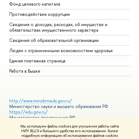
Фонд целевого капитала
Д
Противодействие коррупции
Ц
Сведения о доходах, расходах, об имуществе и
Б
обязательствах имущественного характера
О
Сведения об образовательной организации
О
Людям с ограниченными возможностями здоровья
Единая платежная страница
Работа в Вышке
http://www.minobrnauki.gov.ru/
Министерство науки и высшего образования РФ
https://edu.gov.ru/
Министерство просвещения РФ
https://elearning.hse.ru/mooc
Мы используем файлы cookies для улучшения работы сайта
Массовые открытые онлайн-курсы
НИУ ВШЭ и большего удобства его использования. Более
подробную информацию об использовании файлов cookies