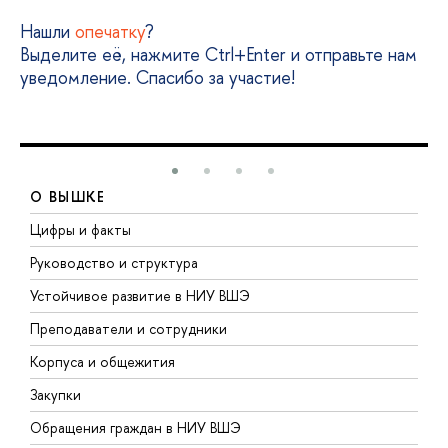
Нашли
опечатку
?
Выделите её, нажмите Ctrl+Enter и отправьте нам
уведомление. Спасибо за участие!
О ВЫШКЕ
Цифры и факты
Л
Руководство и структура
Д
Устойчивое развитие в НИУ ВШЭ
О
Преподаватели и сотрудники
П
Корпуса и общежития
В
Закупки
П
Обращения граждан в НИУ ВШЭ
А