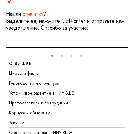
Нашли
опечатку
?
Выделите её, нажмите Ctrl+Enter и отправьте нам
уведомление. Спасибо за участие!
О ВЫШКЕ
Цифры и факты
Л
Руководство и структура
Д
Устойчивое развитие в НИУ ВШЭ
О
Преподаватели и сотрудники
П
Корпуса и общежития
В
Закупки
П
Обращения граждан в НИУ ВШЭ
А