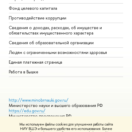
Фонд целевого капитала
Д
Противодействие коррупции
Ц
Сведения о доходах, расходах, об имуществе и
Б
обязательствах имущественного характера
О
Сведения об образовательной организации
О
Людям с ограниченными возможностями здоровья
Единая платежная страница
Работа в Вышке
http://www.minobrnauki.gov.ru/
Министерство науки и высшего образования РФ
https://edu.gov.ru/
Министерство просвещения РФ
https://elearning.hse.ru/mooc
Мы используем файлы cookies для улучшения работы сайта
Массовые открытые онлайн-курсы
НИУ ВШЭ и большего удобства его использования. Более