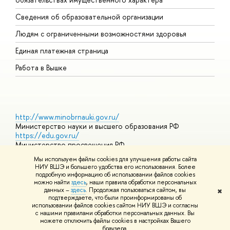
О
Сведения об образовательной организации
О
Людям с ограниченными возможностями здоровья
Единая платежная страница
Работа в Вышке
http://www.minobrnauki.gov.ru/
Министерство науки и высшего образования РФ
https://edu.gov.ru/
Министерство просвещения РФ
https://elearning.hse.ru/mooc
Мы используем файлы cookies для улучшения работы сайта
Массовые открытые онлайн-курсы
НИУ ВШЭ и большего удобства его использования. Более
подробную информацию об использовании файлов cookies
можно найти
здесь
, наши правила обработки персональных
данных –
здесь
. Продолжая пользоваться сайтом, вы
✖
© НИУ ВШЭ 1993–2026
Адреса и контакты
Условия
подтверждаете, что были проинформированы об
использования материалов
Политика конфиденциальности
Карта
использовании файлов cookies сайтом НИУ ВШЭ и согласны
сайта
с нашими правилами обработки персональных данных. Вы
Шрифты HSE Sans и HSE Slab разработаны в
Школе дизайна НИУ
можете отключить файлы cookies в настройках Вашего
ВШЭ
браузера.