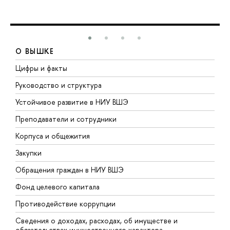
О ВЫШКЕ
Цифры и факты
Л
Руководство и структура
Д
Устойчивое развитие в НИУ ВШЭ
О
Преподаватели и сотрудники
П
Корпуса и общежития
В
Закупки
П
Обращения граждан в НИУ ВШЭ
А
Фонд целевого капитала
Д
Противодействие коррупции
Ц
Сведения о доходах, расходах, об имуществе и
Б
обязательствах имущественного характера