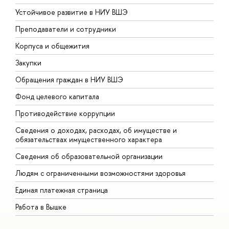
Устойчивое развитие в НИУ ВШЭ
О
Преподаватели и сотрудники
П
Корпуса и общежития
В
Закупки
П
Обращения граждан в НИУ ВШЭ
А
Фонд целевого капитала
Д
Противодействие коррупции
Ц
Сведения о доходах, расходах, об имуществе и
Б
обязательствах имущественного характера
О
Сведения об образовательной организации
О
Людям с ограниченными возможностями здоровья
Единая платежная страница
Работа в Вышке