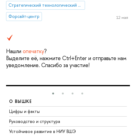
Стратегический технологический проект «Национальный центр социально-экономического и научно-технологического прогнозирования»
Форсайт-центр
12 мая
Нашли
опечатку
?
Выделите её, нажмите Ctrl+Enter и отправьте нам
уведомление. Спасибо за участие!
О ВЫШКЕ
Цифры и факты
Л
Руководство и структура
Д
Устойчивое развитие в НИУ ВШЭ
О