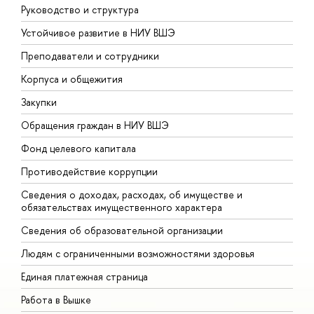
Руководство и структура
Д
Устойчивое развитие в НИУ ВШЭ
О
Преподаватели и сотрудники
П
Корпуса и общежития
В
Закупки
П
Обращения граждан в НИУ ВШЭ
А
Фонд целевого капитала
Д
Противодействие коррупции
Ц
Сведения о доходах, расходах, об имуществе и
Б
обязательствах имущественного характера
О
Сведения об образовательной организации
О
Людям с ограниченными возможностями здоровья
Единая платежная страница
Работа в Вышке