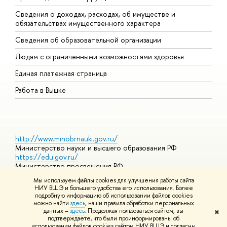
Сведения о доходах, расходах, об имуществе и
Б
обязательствах имущественного характера
О
Сведения об образовательной организации
О
Людям с ограниченными возможностями здоровья
Единая платежная страница
Работа в Вышке
http://www.minobrnauki.gov.ru/
Министерство науки и высшего образования РФ
https://edu.gov.ru/
Министерство просвещения РФ
https://elearning.hse.ru/mooc
Мы используем файлы cookies для улучшения работы сайта
Массовые открытые онлайн-курсы
НИУ ВШЭ и большего удобства его использования. Более
подробную информацию об использовании файлов cookies
можно найти
здесь
, наши правила обработки персональных
данных –
здесь
. Продолжая пользоваться сайтом, вы
✖
© НИУ ВШЭ 1993–2026
Адреса и контакты
Условия
подтверждаете, что были проинформированы об
использования материалов
Политика конфиденциальности
Карта
использовании файлов cookies сайтом НИУ ВШЭ и согласны