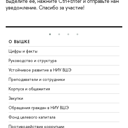
Выделите её, нажмите Ctrl+Enter и отправьте нам
уведомление. Спасибо за участие!
О ВЫШКЕ
Цифры и факты
Л
Руководство и структура
Д
Устойчивое развитие в НИУ ВШЭ
О
Преподаватели и сотрудники
П
Корпуса и общежития
В
Закупки
П
Обращения граждан в НИУ ВШЭ
А
Фонд целевого капитала
Д
Противодействие коррупции
Ц