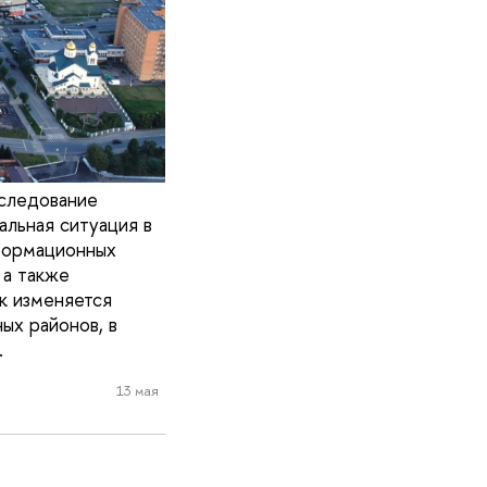
следование
льная ситуация в
нформационных
 а также
к изменяется
ых районов, в
.
13 мая