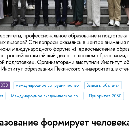
ерситеты, профессиональное образование и подготовка
ых вызовов? Эти вопросы оказались в центре внимания
 июня международного форума «Переосмысление образ
: российско-китайский диалог о высшем образовании,
ой подготовке». Организаторами выступили Институт о
 Институт образования Пекинского университета, в стен
2030
международное сотрудничество
Вышка глобальная
ая
Международное академическое сотрудничество
Приоритет 2030
азование формирует человека