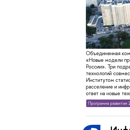
Объединенная ком
«Новые модели про
России». Три подр
технологий совмес
Институтом статис
расселение и инфр
ответ на новые те
Программа развития 
Инф