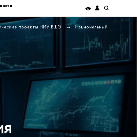
вости
гические проекты НИУ ВШЭ
Национальный
ия