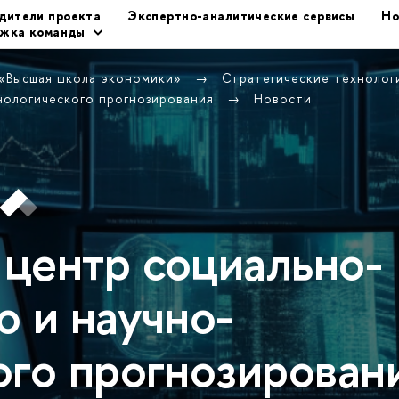
дители проекта
Экспертно-аналитические сервисы
Но
жка команды
 «Высшая школа экономики»
Стратегические техноло
хнологического прогнозирования
Новости
центр социально-
о и научно-
ого прогнозирован