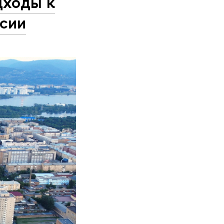
дходы к
ссии