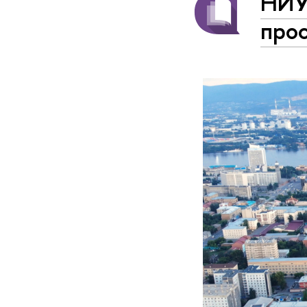
НИУ
про