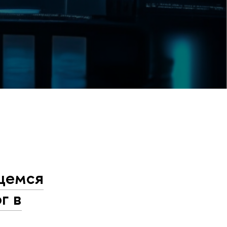
ющемся
г в