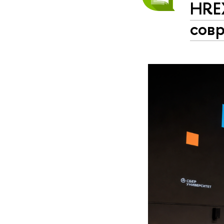
HRE
сов