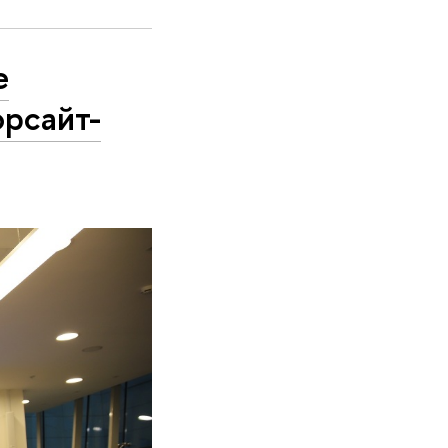
е
рсайт-