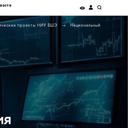
вости
гические проекты НИУ ВШЭ
Национальный
ия