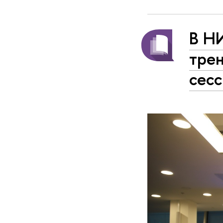
В Н
тре
сес