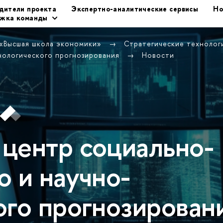
дители проекта
Экспертно-аналитические сервисы
Но
жка команды
 «Высшая школа экономики»
Стратегические техноло
хнологического прогнозирования
Новости
центр социально-
о и научно-
ого прогнозирован