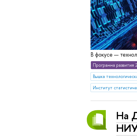
В фокусе — технол
Программа развития 
Вышка технологическ
На 
НИУ