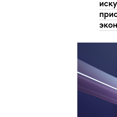
иску
при
эко