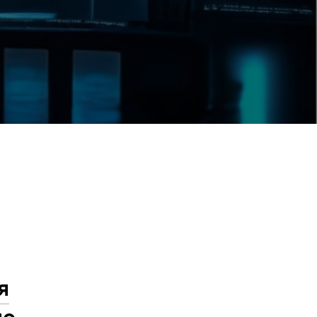
я
но-