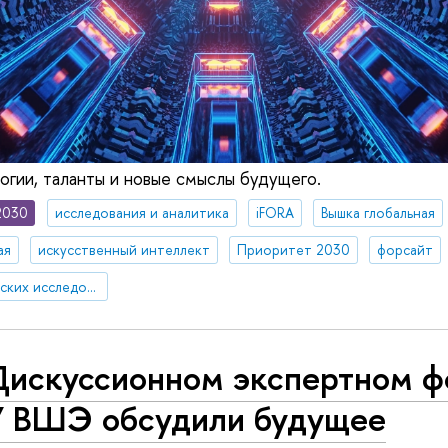
огии, таланты и новые смыслы будущего.
2030
исследования и аналитика
iFORA
Вышка глобальная
ая
искусственный интеллект
Приоритет 2030
форсайт
Институт статистических исследований и экономики знаний
Дискуссионном экспертном 
 ВШЭ обсудили будущее