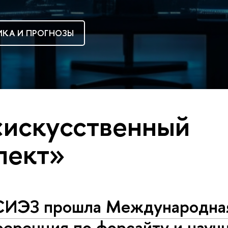
КА И ПРОГНОЗЫ
«искусственный
лект»
СИЭЗ прошла Международна
еренция по форсайту и науч