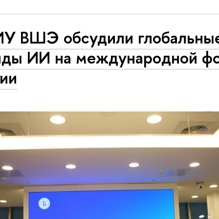
ИУ ВШЭ обсудили глобальны
нды ИИ на международной фо
сии