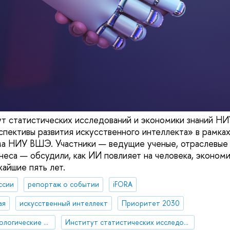
ут статистических исследований и экономики знаний 
спективы развития искусственного интеллекта» в рамка
а НИУ ВШЭ. Участники — ведущие ученые, отраслевые 
неса — обсудили, как ИИ повлияет на человека, экономи
айшие пять лет.
ссии
репортаж о событии
iFORA
ая
искусственный интеллект
Приоритет 2030
Стратегические технологические проекты
Институт статистических исследований и экономики знаний