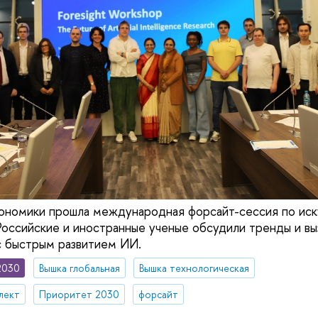
кономики прошла международная форсайт-сессия по ис
Российские и иностранные ученые обсудили тренды и вы
 с быстрым развитием ИИ.
2030
Вышка глобальная
Вышка технологическая
лект
Приоритет 2030
форсайт