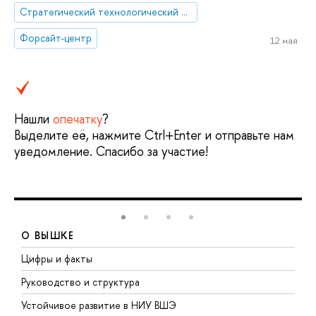
Стратегический технологический проект «Национальный центр социально-экономического и научно-технологического прогнозирования»
Форсайт-центр
12 мая
Нашли
опечатку
?
Выделите её, нажмите Ctrl+Enter и отправьте нам
уведомление. Спасибо за участие!
О ВЫШКЕ
Цифры и факты
Л
Руководство и структура
Д
Устойчивое развитие в НИУ ВШЭ
О